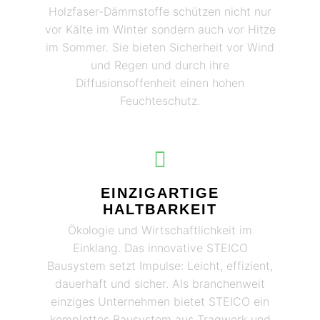
Holzfaser-Dämmstoffe schützen nicht nur
vor Kälte im Winter sondern auch vor Hitze
im Sommer. Sie bieten Sicherheit vor Wind
und Regen und durch ihre
Diffusionsoffenheit einen hohen
Feuchteschutz.
EINZIGARTIGE
HALTBARKEIT
Ökologie und Wirtschaftlichkeit im
Einklang. Das innovative STEICO
Bausystem setzt Impulse: Leicht, effizient,
dauerhaft und sicher. Als branchenweit
einziges Unternehmen bietet STEICO ein
komplettes Bausystem aus Tragwerk und