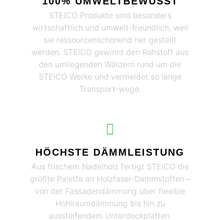
100% UMWELTBEWUSST
STEICO Produkte sind besonders
wirtschaftlich und umwelt-freundlich, weil
sie ressourcenschonend her gestellt
werden. STEICO gewinnt den Rohstoff aus
den umliegenden Wäldern rund um die
STEICO Werke und vermeidet so lange
Transport-wege.​
HÖCHSTE DÄMMLEISTUNG
Aus frischem Nadelholz fertigt STEICO die
größte Palette an Holzfaser-Dämmstoffen –
von der Fassadendämmung über flexible
Hohlraumdämmung bis hin zu
aussteifendem Unterdeckplatten.